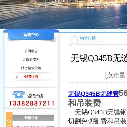
新闻中心
钢管行情
公司动态
无锡Q345B无
无缝管专栏
精密钢管价格
[点击量：
钢管行情
5
无锡Q345B无缝管
和吊装费
无锡Q345B无缝
最新信息
切割免切割费和吊