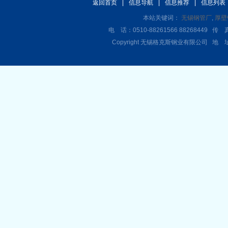
返回首页
|
信息导航
|
信息推荐
|
信息列表
本站关键词：
无锡钢管厂
,
厚壁
电 话：0510-88261566 88268449 传 真
Copyright 无锡格克斯钢业有限公司 