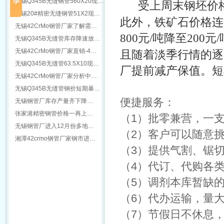
无锡Q345B无缝钢管560X20现…
受上周末钢坯价格累
无锡20#精密无缝钢管51X2现…
此外，铁矿石价格连
无锡42CrMo钢管厂家了解需…
800元/吨降至200
无锡Q345B无缝管库存降速放…
无锡42CrMo钢管厂家直销-4…
且随着淡季行情的逐
无锡Q345B无缝管63.5X10现…
厂提前减产保值。短
无锡42CrMo钢管厂家分析中…
无锡Q345B无缝管钢价短期暴…
便捷服务：
无锡钢管厂库存产量齐下降…
张家港精密钢管价格一再上…
（1）批零兼营，一
无锡钢管厂进入12月份多地…
（2）客户可以随意
湘潭42crmo钢管厂家钢市进…
（3）提供气割、锯
（4）代订、代购各
（5）调剂本库暂缺
（6）代办运输，量
（7）节假日不休息