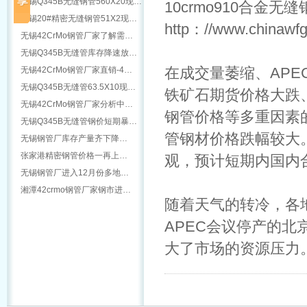
无锡Q345B无缝钢管560X20现…
10crmo910合金无缝
无锡20#精密无缝钢管51X2现…
http：//www.chinawf
无锡42CrMo钢管厂家了解需…
无锡Q345B无缝管库存降速放…
无锡42CrMo钢管厂家直销-4…
在成交量萎缩、AP
无锡Q345B无缝管63.5X10现…
铁矿石期货价格大跌
无锡42CrMo钢管厂家分析中…
钢管价格等多重因素
无锡Q345B无缝管钢价短期暴…
管钢材价格跌幅较大
无锡钢管厂库存产量齐下降…
张家港精密钢管价格一再上…
观，预计短期内国内
无锡钢管厂进入12月份多地…
湘潭42crmo钢管厂家钢市进…
随着天气的转冷，各
APEC会议停产的
大了市场的资源压力